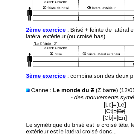
2ème exercice
: Brisé + feinte de latéral 
latéral extérieur (ou croisé bas).
3ème exercice
: combinaison des deux p
Canne :
Le monde du
Z
(Z barre) (12/0
-
des mouvements symét
[Lc]=
[Le]
[Ct]=
[Br]
[Cb]=
[En]
Le symétrique du brisé est le croisé tête, 
extérieur est le latéral croisé donc...