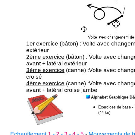
1er exercice
(bâton) : Volte avec changem
extérieur
2ème exercice
(bâton) : Volte avec chang
avant + latéral extérieur
3ème exercice
(canne) :Volte avec change
croisé
4ème exercice
(canne) :Volte avec chang
avant + latéral croisé jambe
Alphabet Graphique D
Exercices de base - 
(44 ko)
Echauffement
1
-
2
-
3
-
4
-
5
-
Mouvements de 