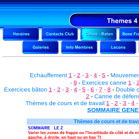
Echauffement
1
-
2
-
3
-
4
-
5
-
Mouvemen
-
9
-
Exercices canne
1
-
Exercices bâton
1
-
2
-
3
-
4
-
5
-
6
-
7
-
8
-
Double 
2
-
Canne de défens
Thèmes de cours et de travail
1
-
2
-
3
-
4
SOMMAIRE GEN
Thèmes de cours et de travail
SOMMAIRE
:
LE Z
Varier les zones de frappe ou l'Incertitude de côté et de n
gauche, à droite, en haut ou en bas ?)