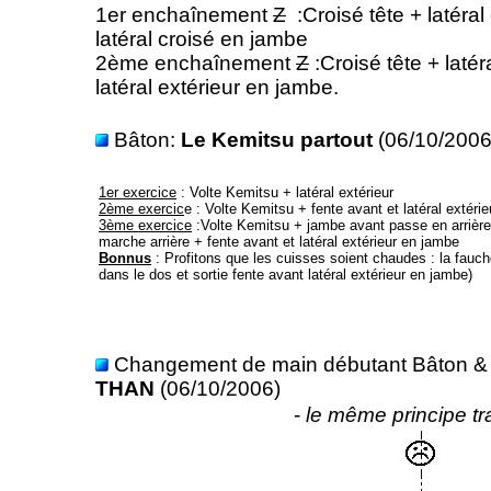
1er enchaînement
Z
:Croisé tête + latéral
latéral croisé en jambe
2ème enchaînement
Z
:Croisé tête + latér
latéral extérieur en jambe.
Bâton:
Le Kemitsu partout
(06/10/2006
1er exercice
: Volte Kemitsu + latéral extérieur
2ème exercic
e : Volte Kemitsu + fente avant et latéral extéri
3ème exercice
:Volte Kemitsu + jambe avant passe en arrière
marche arrière + fente avant et latéral extérieur en jambe
Bonnus
: Profitons que les cuisses soient chaudes : la fau
dans le dos et sortie fente avant latéral extérieur en jambe)
Changement de main débutant Bâton &
THAN
(06/10/2006)
-
le même principe tr